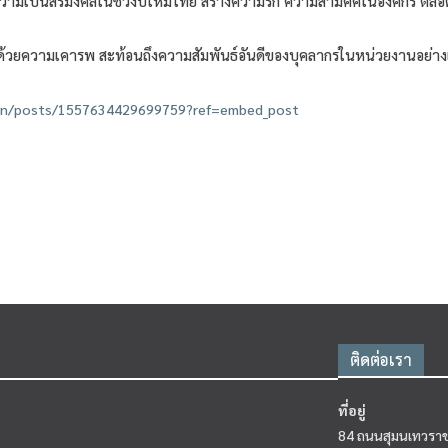
สร้างความเป็นสิริมงคลในช่วงปีใหม่ไทย สร้างความรัก ความสามัคคีในองค์กร
มด้วยความเคารพ สะท้อนถึงความสัมพันธ์อันดีของบุคลากรในหน่วยงานอย่างแ
nan/posts/1557634429699759?ref=embed_post
ติดต่อเรา
ที่อยู่
84 ถนนสุมนเทวราช